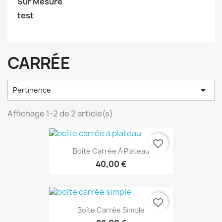
Sur Mesure
test
CARRÉE

Pertinence
Affichage 1-2 de 2 article(s)
favorite_border
Boîte Carrée À Plateau
40,00 €
favorite_border
Boîte Carrée Simple