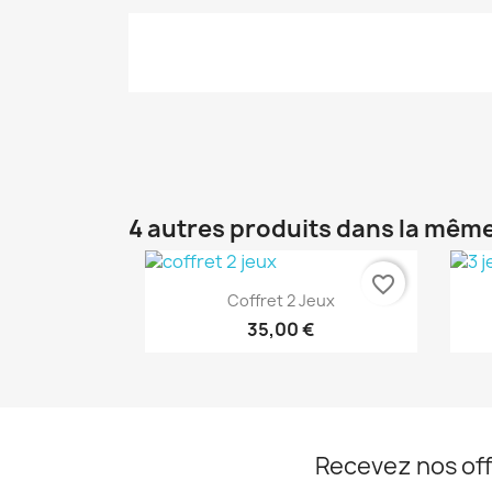
4 autres produits dans la même
favorite_border
Aperçu rapide

Coffret 2 Jeux
35,00 €
Recevez nos off