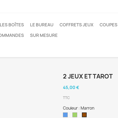
LES BOÎTES
LE BUREAU
COFFRETS JEUX
COUPES 
COMMANDES
SUR MESURE
2 JEUX ET TAROT
45,00 €
TTC
Couleur : Marron
Bleu
Vert
Marron