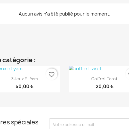
Aucun avis n'a été publié pour le moment.
 catégorie :
favorite_border
fa
Aperçu rapide
Aperçu rapide


3 Jeux Et Yam
Coffret Tarot
50,00 €
20,00 €
res spéciales