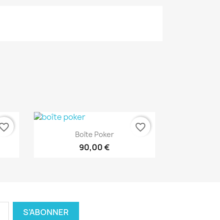
vorite_border
favorite_border
Aperçu rapide

Boîte Poker
90,00 €