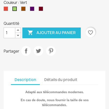
Couleur : Vert
Rouge
Marron
violet
bordeaux
Vert
Quantité

favorite_border
AJOUTER AU PANIER
Partager
Description
Détails du produit
Adapté aux télécommandes modernes.
En cas de doute, nous fournir la taille de vos
télécommandes.