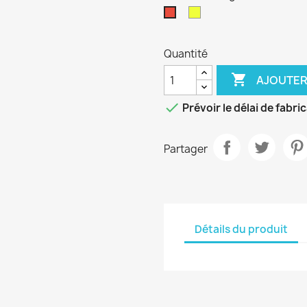
jaune
Rouge
et
gris
Quantité

AJOUTER

Prévoir le délai de fabri
Partager
Détails du produit