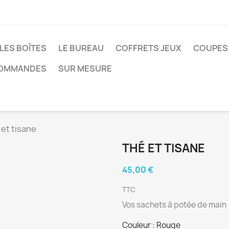
LES BOÎTES
LE BUREAU
COFFRETS JEUX
COUPES 
COMMANDES
SUR MESURE
 et tisane
THÉ ET TISANE
45,00 €
TTC
Vos sachets à potée de main
Couleur : Rouge