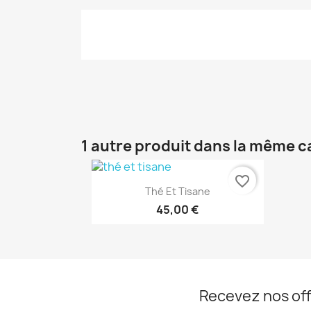
1 autre produit dans la même c
favorite_border
Aperçu rapide

Thé Et Tisane
45,00 €
Recevez nos off