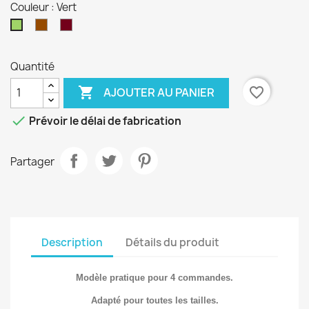
Couleur : Vert
Marron
bordeaux
Vert
Quantité

favorite_border
AJOUTER AU PANIER

Prévoir le délai de fabrication
Partager
Description
Détails du produit
Modèle pratique pour 4 commandes.
Adapté pour toutes les tailles.